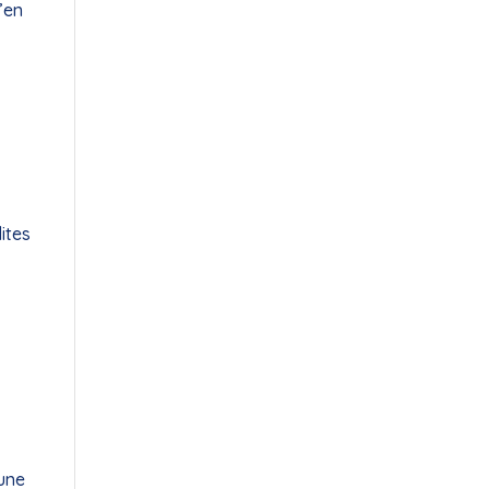
’en
ites
 une