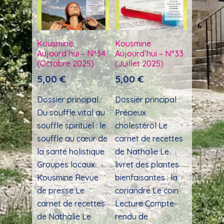
Kousmine
Kousmine
Aujourd’hui – N°34
Aujourd’hui – N°33
(Octobre 2025)
(Juillet 2025)
5,00
€
5,00
€
Dossier principal :
Dossier principal :
Du souffle vital au
Précieux
souffle spirituel : le
cholestérol Le
souffle au cœur de
carnet de recettes
la santé holistique
de Nathalie Le
Groupes locaux
livret des plantes
Kousmine Revue
bienfaisantes : la
de presse Le
coriandre Le coin
carnet de recettes
Lecture Compte-
de Nathalie Le
rendu de