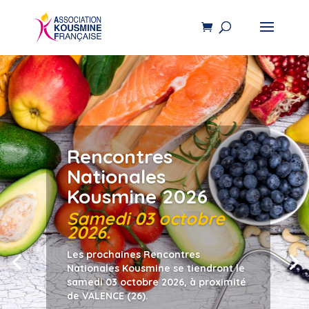
Rencontres
Nationales
Kousmine 2026
Samedi 03 octobre
2026.
Les prochaines Rencontres
Nationales Kousmine se tiendront le
samedi 03 octobre 2026, à proximité
de VALENCE (26).