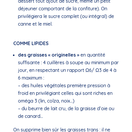
dessert tout ajout de sucre, même un petit
déjeuner comportant de la confiture). On
privilégiera le sucre complet (ou intégral) de
canne et le miel.
COMME LIPIDES
des graisses « originelles »
en quantité
suffisante : 4 cuillères à soupe au minimum par
jour, en respectant un rapport Ω6/ Ω3 de 4 à
6 maximum :
– des huiles végétales première pression à
froid en privilégiant celles qui sont riches en
oméga 3 (lin, colza, noix…)
– du beurre de lait cru, de la graisse d’oie ou
de canard…
On supprime bien sûr les graisses trans : il ne