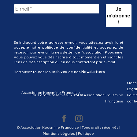
En indiquant votre adresse e-mail, vous attestez avoir lu et
accepté notre politique de confidentialité et acceptez de
recevoir par e-mail la newsletter de l'association Kousmine.
Vous pouvez vous désinscrire à tout moment en utilisant les
liens de désinscription ou en nous contactant par e-mail.
Retrouvez toutes les
archives
de nos
NewsLetters
.
Menti
Léga
Association Kousmine Française
Tous droits réservés | 2024 © Association Kousmine
Polit
Française
confi
© Association Kousmine Française | Tous droits réservés |
Mentions Légales
|
Politique