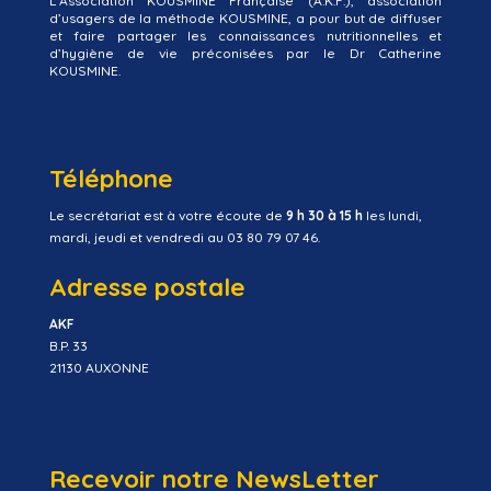
L’Association KOUSMINE Française (A.K.F.), association
d’usagers de la méthode KOUSMINE, a pour but de diffuser
et faire partager les connaissances nutritionnelles et
d’hygiène de vie préconisées par le Dr Catherine
KOUSMINE.
Téléphone
Le secrétariat est à votre écoute de
9 h 30 à 15 h
les lundi,
mardi, jeudi et vendredi au 03 80 79 07 46.
Adresse postale
AKF
B.P. 33
21130 AUXONNE
Recevoir notre NewsLetter