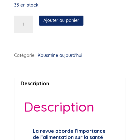
33 en stock
quantité
Ajouter au panier
de
Kousmine
Aujourd'hui
-
N°27
Catégorie :
Kousmine aujourd'hui
(Décembre
2023)
Description
Description
La revue aborde l’importance
de l’alimentation sur la santé