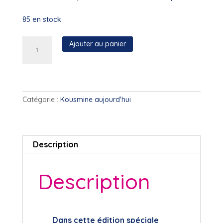
85 en stock
quantité
Ajouter au panier
de
Kousmine
Aujourd'hui
-
N°18
Catégorie :
Kousmine aujourd'hui
(Septembre
2021)
Description
Description
Dans cette édition spéciale