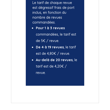
Le tarif de chaque revue
est dégressif frais de port
inclus, en fonction du
nombre de revues
commandées.
Pour 1 à 3 revues
commandées, le tarif est
de 5€ / revue.
De 4 à 19 revues
, le tarif
est de 4,80€ / revue.
Au-delà de 20 revues
, le
tarif est de 4,20€ /
revue.