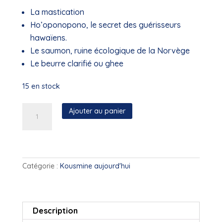
La mastication
Ho’oponopono, le secret des guérisseurs
hawaïens.
Le saumon, ruine écologique de la Norvège
Le beurre clarifié ou ghee
15 en stock
quantité
Ajouter au panier
de
AKF
-
N°37
(Mars
Catégorie :
Kousmine aujourd'hui
2013)
Description