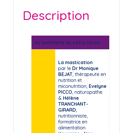
Description
Au sommaire de cette revue
La mastication
par le
Dr Monique
BEJAT
, thérapeute en
nutrition et
miconutrition,
Evelyne
PICCO
, naturopathe
&
Hélène
TRANCHANT-
GIRARD
,
nutritionniste,
formatrice en
alimentation