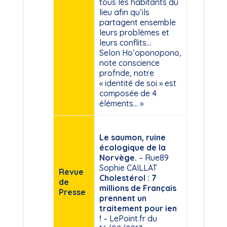
tous les habitants du
lieu afin qu’ils
partagent ensemble
leurs problèmes et
leurs conflits…
Selon Ho’oponopono,
note conscience
profnde, notre
« identité de soi » est
composée de 4
éléments… »
Le saumon, ruine
écologique de la
Norvège.
– Rue89
Sophie CAILLAT
Revue
Cholestérol : 7
de
millions de Français
Presse
prennent un
traitement pour ien
!
– LePoint.fr du