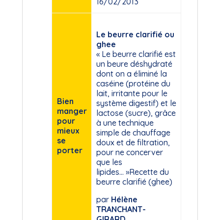
16/02/2013
Le beurre clarifié ou
ghee
« Le beurre clarifié est
un beure déshydraté
dont on a éliminé la
caséine (protéine du
lait, irritante pour le
Bien
système digestif) et le
manger
lactose (sucre), grâce
pour
à une technique
mieux
simple de chauffage
se
doux et de filtration,
porter
pour ne concerver
que les
lipides… »Recette du
beurre clarifié (ghee)
par
Hélène
TRANCHANT-
GIRARD
.