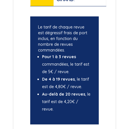
Le tarif de chaque revue
est dégressif frais de port
inclus, en fonction du
nombre de revues
commandées.
Pour 1 à 3 revues
commandées, le tarif est
de 5€ / revue.
De 4 à 19 revues
, le tarif
est de 4,80€ / revue.
Au-delà de 20 revues
, le
tarif est de 4,20€ /
revue.