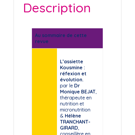
Description
Au sommaire de cette
revue
L’assiette
Kousmine :
réfexion et
évolution.
par le
Dr
Monique BEJAT
,
thérapeute en
nutrition et
micronutrition
&
Hélène
TRANCHANT-
GIRARD
,
conseillère en