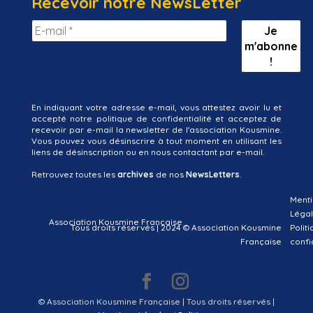
Recevoir notre NewsLetter
En indiquant votre adresse e-mail, vous attestez avoir lu et
accepté notre politique de confidentialité et acceptez de
recevoir par e-mail la newsletter de l'association Kousmine.
Vous pouvez vous désinscrire à tout moment en utilisant les
liens de désinscription ou en nous contactant par e-mail.
Retrouvez toutes les
archives
de nos
NewsLetters
.
Menti
Léga
Association Kousmine Française
Tous droits réservés | 2024 © Association Kousmine
Polit
Française
confi
© Association Kousmine Française | Tous droits réservés |