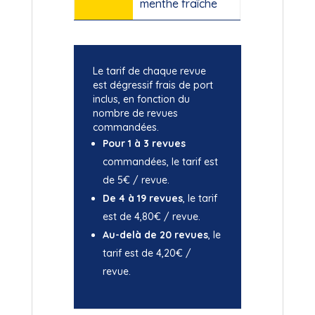
menthe fraîche
Le tarif de chaque revue
est dégressif frais de port
inclus, en fonction du
nombre de revues
commandées.
Pour 1 à 3 revues
commandées, le tarif est
de 5€ / revue.
De 4 à 19 revues
, le tarif
est de 4,80€ / revue.
Au-delà de 20 revues
, le
tarif est de 4,20€ /
revue.