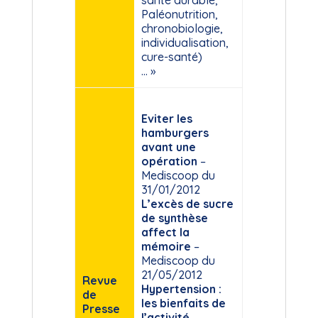
santé durable,
Paléonutrition,
chronobiologie,
individualisation,
cure-santé)
… »
Eviter les
hamburgers
avant une
opération
–
Mediscoop du
31/01/2012
L’excès de sucre
de synthèse
affect la
mémoire
–
Mediscoop du
21/05/2012
Revue
Hypertension :
de
les bienfaits de
Presse
l’activité