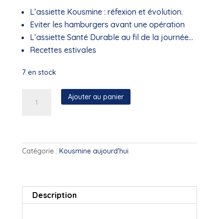
L’assiette Kousmine : réfexion et évolution.
Eviter les hamburgers avant une opération
L’assiette Santé Durable au fil de la journée…
Recettes estivales
7 en stock
quantité
Ajouter au panier
de
AKF
-
N°34
(Juin
Catégorie :
Kousmine aujourd'hui
2012)
Description