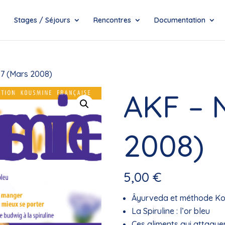
Stages / Séjours
Rencontres
Documentation
17 (Mars 2008)
AKF – 
2008)
5,00
€
Âyurveda et méthode Ko
La Spiruline : l’or bleu
Ces aliments qui attaque