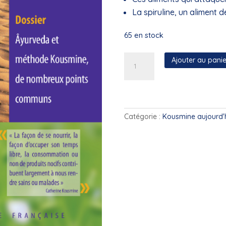
La spiruline, un aliment d
65 en stock
quantité
Ajouter au panie
de
AKF
-
N°17
(Mars
Catégorie :
Kousmine aujourd'
2008)