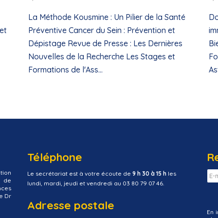
La Méthode Kousmine : Un Pilier de la Santé
Do
et
Préventive Cancer du Sein : Prévention et
im
Dépistage Revue de Presse : Les Dernières
Bi
Nouvelles de la Recherche Les Stages et
Fo
Formations de l'Ass...
As
Téléphone
R
tion
Le secrétariat est à votre écoute de
9 h 30 à 15 h
les
t de
lundi, mardi, jeudi et vendredi au 03 80 79 07 46.
nces
e Dr
Adresse postale
En 