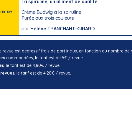
La spiruline, un aliment de qualité
ux se
Crème Budwig à la spiruline
Purée aux trois couleurs
par
Hélène TRANCHANT-GIRARD
.
e revue est dégressif frais de port inclus, en fonction du nombre 
ues
commandées, le tarif est de 5€ / revue.
es
, le tarif est de 4,80€ / revue.
 revues
, le tarif est de 4,20€ / revue.