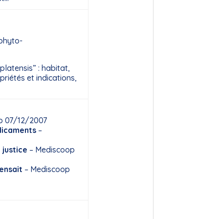
 phyto-
platensis” : habitat,
opriétés et indications,
p 07/12/2007
édicaments
–
 justice
– Mediscoop
pensait
– Mediscoop