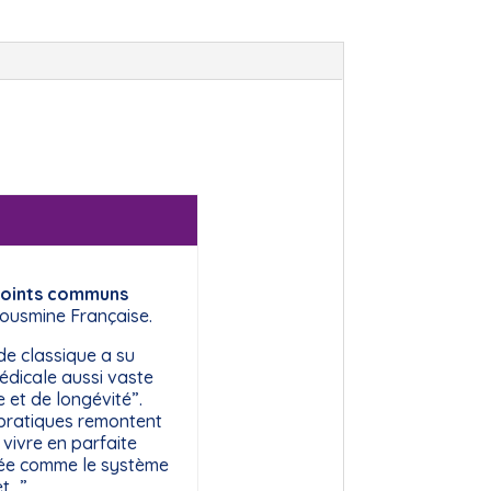
points communs
Kousmine Française.
de classique a su
médicale aussi vaste
 et de longévité”.
 pratiques remontent
 vivre en parfaite
érée comme le système
et…”