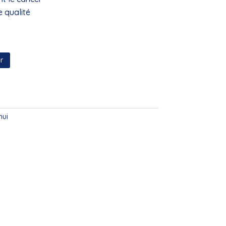
e qualité
r
hui