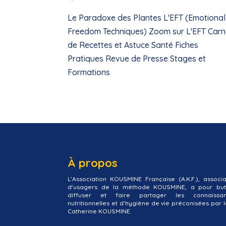
Le Paradoxe des Plantes L'EFT (Emotional
Freedom Techniques) Zoom sur L'EFT Carn
de Recettes et Astuce Santé Fiches
Pratiques Revue de Presse Stages et
Formations
À propos
L’Association KOUSMINE Française (A.K.F.), associa
d’usagers de la méthode KOUSMINE, a pour bu
diffuser et faire partager les connaissa
nutritionnelles et d’hygiène de vie préconisées par l
Catherine KOUSMINE.