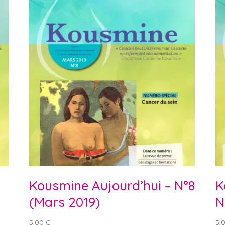
Kousmine Aujourd’hui – N°8
K
(Mars 2019)
N
5,00
€
5,