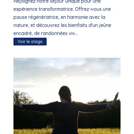
680,00 €
Rejoignez notre séjour unique pour une
à
expérience transformatrice. Offrez-vous une
820,00 €
pause régénératrice, en harmonie avec la
nature, et découvrez les bienfaits d'un jeûne
encadré, de randonnées viv...
Voir le stage