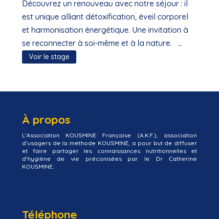
680,00 €
Découvrez un renouveau avec notre séjour : il
à
est unique alliant détoxification, éveil corporel
820,00 €
et harmonisation énergétique. Une invitation à
se reconnecter à soi-même et à la nature. ...
Voir le stage
À propos
L’Association KOUSMINE Française (A.K.F.), association
d’usagers de la méthode KOUSMINE, a pour but de diffuser
et faire partager les connaissances nutritionnelles et
d’hygiène de vie préconisées par le Dr Catherine
KOUSMINE.
Téléphone