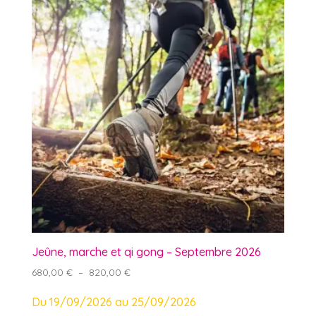
Jeûne, marche et qi gong – Septembre 2026
Plage
680,00
€
–
820,00
€
de
Du 19/09/2026 au 25/09/2026
prix :