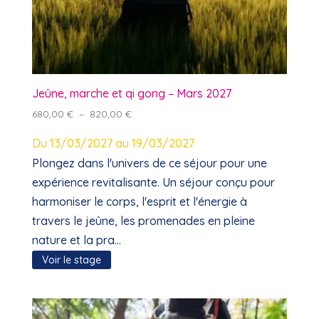
Jeûne, marche et qi gong – Mars 2027
Plage
680,00
€
–
820,00
€
de
Du 13/03/2027 au 19/03/2027
prix :
680,00 €
Plongez dans l'univers de ce séjour pour une
à
expérience revitalisante. Un séjour conçu pour
820,00 €
harmoniser le corps, l'esprit et l'énergie à
travers le jeûne, les promenades en pleine
nature et la pra...
Voir le stage