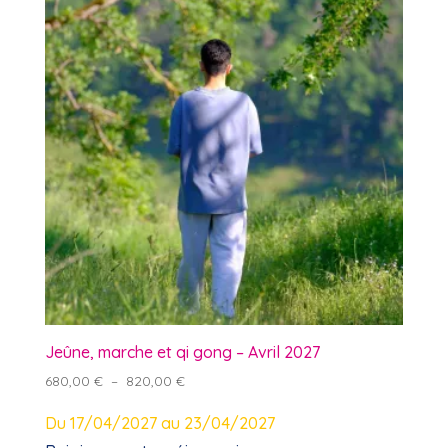
Jeûne, marche et qi gong – Avril 2027
Plage
680,00
€
–
820,00
€
de
Du 17/04/2027 au 23/04/2027
prix :