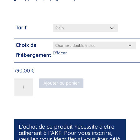
Tarif
Choix de
Effacer
l'hébergement
790,00
€
quantité
Ajouter au panier
de
Stage
Alimentation
hypotoxique
–
Novembre
2026
L'achat de ce produit nécessite d'être
adhérent à l'AKF. Pour vous inscrire,
veuillez vous identifier si vous êtes déjà