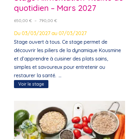
quotidien – Mars 2027
Plage
650,00
€
–
790,00
€
de
Du 03/03/2027 au 07/03/2027
prix :
650,00 €
Stage ouvert à tous. Ce stage permet de
à
découvrir les piliers de la dynamique Kousmine
790,00 €
et d’apprendre à cuisiner des plats sains,
simples et savoureux pour entretenir ou
restaurer la santé. ...
Voir le stage