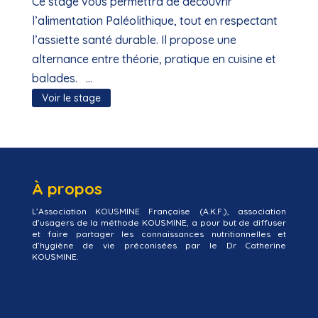
650,00 €
Ce stage vous permettra de découvrir
à
l’alimentation Paléolithique, tout en respectant
790,00 €
l’assiette santé durable. Il propose une
alternance entre théorie, pratique en cuisine et
balades. ...
Voir le stage
À propos
L’Association KOUSMINE Française (A.K.F.), association
d’usagers de la méthode KOUSMINE, a pour but de diffuser
et faire partager les connaissances nutritionnelles et
d’hygiène de vie préconisées par le Dr Catherine
KOUSMINE.