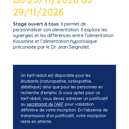
650,00 €
à
29/11/2026
790,00 €
Stage ouvert à tous.
Il permet de
personnaliser son alimentation. Il explore les
synergies et les différences entre l’alimentation
Kousmine et l’alimentation hypotoxique
préconisée par le Dr Jean Seignalet.
Un tarif réduit est disponible pour les
étudiants (naturopathie, ostéopathie,
diététique) ainsi que pour les personnes en
recherche d’emploi. Si vous optez pour ce
tarif réduit, vous devez adresser un justificatif
au
secrétariat de l’AKF
pour validation
définitive de votre inscription. En l’absence de
transmission d’un justificatif, votre inscription
reste en attente.