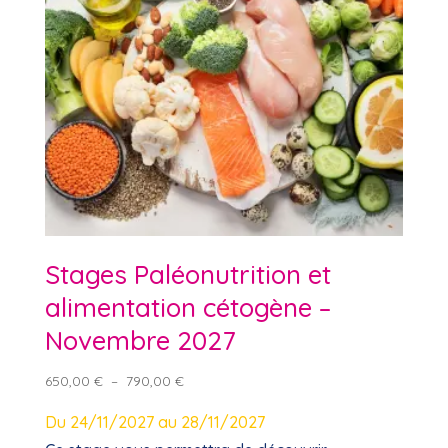
Stages Paléonutrition et
alimentation cétogène –
Novembre 2027
Plage
650,00
€
–
790,00
€
de
Du 24/11/2027 au 28/11/2027
prix :