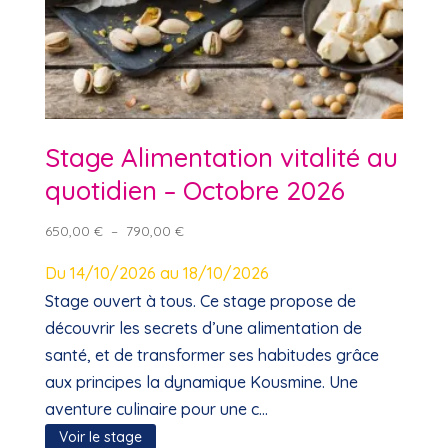
Stage Alimentation vitalité au
quotidien – Octobre 2026
Plage
650,00
€
–
790,00
€
de
Du 14/10/2026 au 18/10/2026
prix :
650,00 €
Stage ouvert à tous. Ce stage propose de
à
découvrir les secrets d’une alimentation de
790,00 €
santé, et de transformer ses habitudes grâce
aux principes la dynamique Kousmine. Une
aventure culinaire pour une c...
Voir le stage