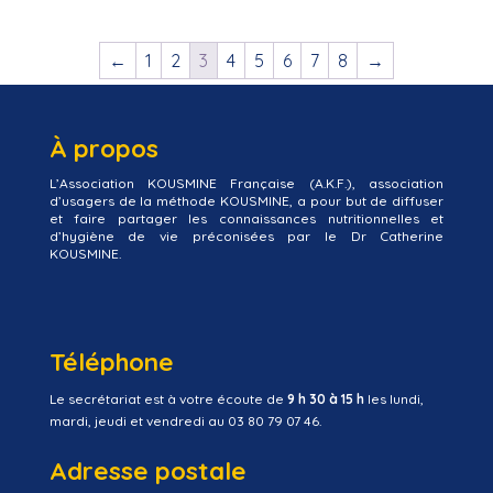
←
1
2
3
4
5
6
7
8
→
À propos
L’Association KOUSMINE Française (A.K.F.), association
d’usagers de la méthode KOUSMINE, a pour but de diffuser
et faire partager les connaissances nutritionnelles et
d’hygiène de vie préconisées par le Dr Catherine
KOUSMINE.
Téléphone
Le secrétariat est à votre écoute de
9 h 30 à 15 h
les lundi,
mardi, jeudi et vendredi au 03 80 79 07 46.
Adresse postale